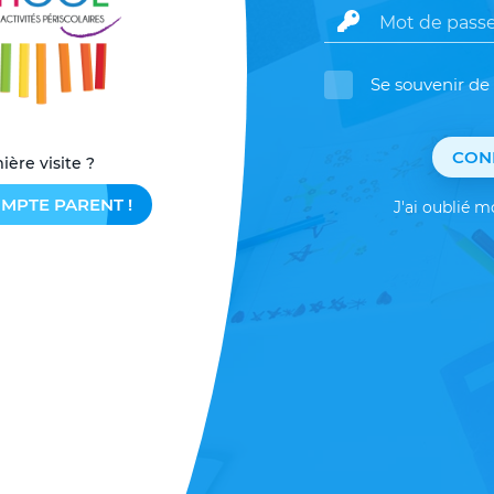
Se souvenir de
CON
ière visite ?
MPTE PARENT !
J'ai oublié 